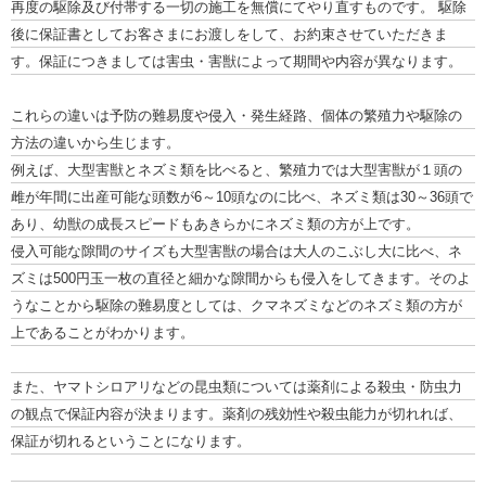
再度の駆除及び付帯する一切の施工を無償にてやり直すものです。 駆除
後に保証書としてお客さまにお渡しをして、お約束させていただきま
す。保証につきましては害虫・害獣によって期間や内容が異なります。
これらの違いは予防の難易度や侵入・発生経路、個体の繁殖力や駆除の
方法の違いから生じます。
例えば、大型害獣とネズミ類を比べると、繁殖力では大型害獣が１頭の
雌が年間に出産可能な頭数が6～10頭なのに比べ、ネズミ類は30～36頭で
あり、幼獣の成長スピードもあきらかにネズミ類の方が上です。
侵入可能な隙間のサイズも大型害獣の場合は大人のこぶし大に比べ、ネ
ズミは500円玉一枚の直径と細かな隙間からも侵入をしてきます。そのよ
うなことから駆除の難易度としては、クマネズミなどのネズミ類の方が
上であることがわかります。
また、ヤマトシロアリなどの昆虫類については薬剤による殺虫・防虫力
の観点で保証内容が決まります。薬剤の残効性や殺虫能力が切れれば、
保証が切れるということになります。