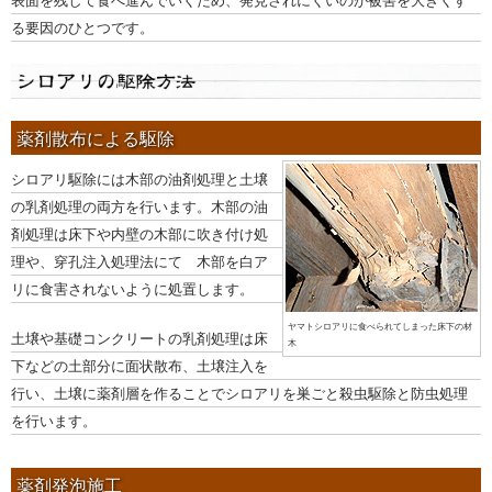
表面を残して食べ進んでいくため、発見されにくいのが被害を大きくす
る要因のひとつです。
薬剤散布による駆除
シロアリ駆除には木部の油剤処理と土壌
の乳剤処理の両方を行います。木部の油
剤処理は床下や内壁の木部に吹き付け処
理や、穿孔注入処理法にて 木部を白ア
リに食害されないように処置します。
ヤマトシロアリに食べられてしまった床下の材
土壌や基礎コンクリートの乳剤処理は床
木
下などの土部分に面状散布、土壌注入を
行い、土壌に薬剤層を作ることでシロアリを巣ごと殺虫駆除と防虫処理
を行います。
薬剤発泡施工