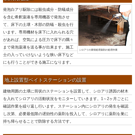
発泡白アリ駆除には殺虫成分・防蟻成分
を含む希釈薬液を専用機器で発泡させ
て、床下の土壌・木部の防蟻・殺虫を行
います。専用機材を床下に入れられる穴
があれば、空気による圧力で床下の隅々
まで発泡薬液を送る事が出来ます。施工
シロアリの慕情処理薬剤の処理作業
士の入っていけないような狭い床下など
にも行うことができる施工になります。
地上設置型ベイトステーションの設置
建物周囲の土壌に筒状のステーションを設置して、シロアリ誘因の材木
を入れてシロアリの活動状況をモニターしていきます。1～2ヶ月ごとに
確認作業を繰り返し行います。ステーション内にシロアリの発生を確認
し次第、必要最低限の遅効性の薬剤を投入して、シロアリに薬剤を巣に
持ち帰らせることで防除する方法です。