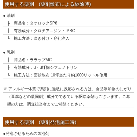
使用する薬剤 (薬剤散布による駆除時)
● 油剤
├ 商品名：タケロックSP8
├ 有効成分：クロチアニジン・IPBC
└ 施工方法：吹き付け・穿孔注入
● 乳剤
├ 商品名：ララップMC
├ 有効成分：d・d竏探シフェノトリン
└ 施工方法：面状散布 10坪当たり約1000リットル使用
※ アレルギー体質で薬剤に過敏に反応される方は、食品添加物のにがり
（豆腐などの凝固剤）成分でできている駆除薬剤もございます。ご希
望の方は、調査担当者までご相談ください。
使用する薬剤 (薬剤発泡施工時)
●発泡させるための気泡剤