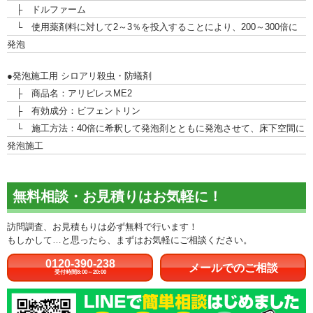
├ ドルファーム
└ 使用薬剤料に対して2～3％を投入することにより、200～300倍に
発泡
●発泡施工用 シロアリ殺虫・防蟻剤
├ 商品名：アリピレスME2
├ 有効成分：ビフェントリン
└ 施工方法：40倍に希釈して発泡剤とともに発泡させて、床下空間に
発泡施工
無料相談・お見積りはお気軽に！
訪問調査、お見積もりは必ず無料で行います！
もしかして…と思ったら、まずはお気軽にご相談ください。
0120-390-238
メールでのご相談
受付時間8:00～20:00