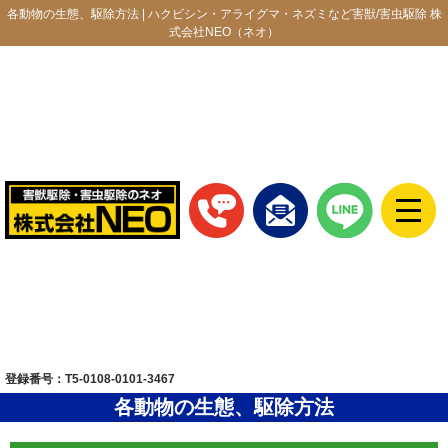
各動物の生態、駆除方法 | ハクビシン・アライグマ・ネズミなど害獣/害虫駆除 株
式会社NEO（ネオ）
登録番号：T5-0108-0101-3467
各動物の生態、駆除方法