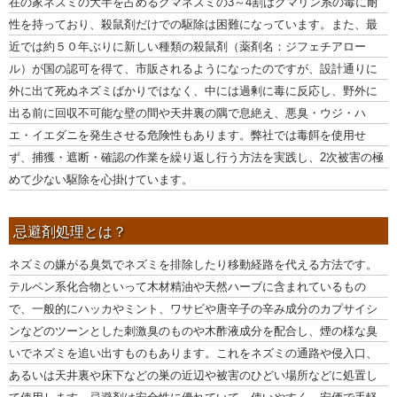
在の家ネズミの大半を占めるクマネズミの3～4割はクマリン系の毒に耐
性を持っており、殺鼠剤だけでの駆除は困難になっています。また、最
近では約５０年ぶりに新しい種類の殺鼠剤（薬剤名：ジフェチアロー
ル）が国の認可を得て、市販されるようになったのですが、設計通りに
外に出て死ぬネズミばかりではなく、中には過剰に毒に反応し、野外に
出る前に回収不可能な壁の間や天井裏の隅で息絶え、悪臭・ウジ・ハ
エ・イエダニを発生させる危険性もあります。弊社では毒餌を使用せ
ず、捕獲・遮断・確認の作業を繰り返し行う方法を実践し、2次被害の極
めて少ない駆除を心掛けています。
忌避剤処理とは？
ネズミの嫌がる臭気でネズミを排除したり移動経路を代える方法です。
テルペン系化合物といって木材精油や天然ハーブに含まれているもの
で、一般的にハッカやミント、ワサビや唐辛子の辛み成分のカプサイシ
ンなどのツーンとした刺激臭のものや木酢液成分を配合し、煙の様な臭
いでネズミを追い出すものもあります。これをネズミの通路や侵入口、
あるいは天井裏や床下などの巣の近辺や被害のひどい場所などに処置し