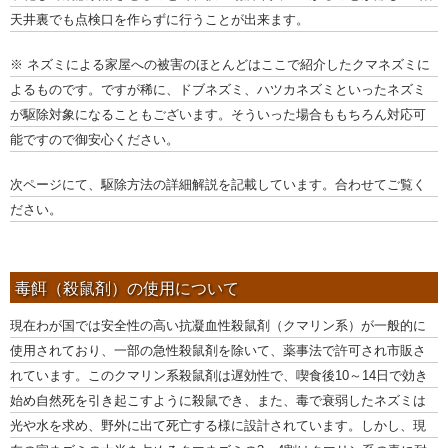
天井裏でも点検口を作らずに行うことが出来ます。
※ ネズミによる家屋への被害のほとんどはここで紹介したクマネズミに
よるものです。ですが稀に、ドブネズミ、ハツカネズミといったネズミ
が駆除対象になることもございます。そういった場合ももちろん対応可
能ですので御安心ください。
次ページにて、駆除方法の詳細解説を記載しています。合わせてご覧く
ださい。
毒餌（殺鼠剤）の使用について
現在わが国では安全性の高い抗凝血性殺鼠剤（クマリン系）が一般的に
使用されており、一部の急性殺鼠剤を除いて、薬事法で許可され市販さ
れています。このクマリン系殺鼠剤は遅効性で、喫食後10～14日で効き
始め自然死を引き起こすように殺鼠でき、また、毒で衰弱したネズミは
光や水を求め、野外に出て死亡する様に設計されています。しかし、現