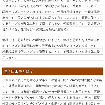
て使用します。忌避剤は安全性に優れていて、使いやすく、安価で手軽
にネズミの排除を行えるので、薬局などの市販で一番売れているネズミ
駆除グッズの一つといえます。ただし、効果は長続きせず、一時は排除
出来ても、侵入口があればすぐに戻ってきてしまいます。頻繁に使って
いるとネズミが臭気に対して慣れてしまい、何回散布しても、天井裏の
音が消えない住宅なども実際にあるのが現実です。
弊社では、忌避剤のみの駆除は行いません。弊社が忌避剤を使用する目
的は、ネズミ捕獲用粘着板を設置出来ない場所よりネズミを追い出し、
粘着板設置場所にネズミを誘導することで、捕獲率の向上を計る為に使
用します。
侵入口工事とは？
日本国内に多く生息するクマネズミの場合、約2.5cmの隙間で侵入が可能
で、外壁や基礎換気口、屋根の合わせ部分などの隙間を利用して侵入し
ます。室内には和室の鴨居やブレーカー配電盤などを利用したり、石膏
ボードや床材などをかじり開け、侵入することもあります。室内、家屋
外部の侵入口はパンチングメタル・金網・木材（防鼠塗料処理済み）を