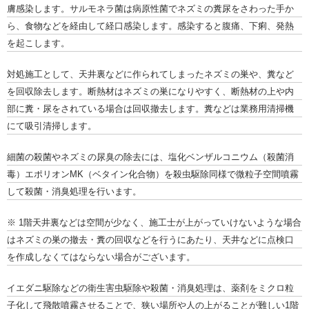
膚感染します。サルモネラ菌は病原性菌でネズミの糞尿をさわった手か
ら、食物などを経由して経口感染します。感染すると腹痛、下痢、発熱
を起こします。
対処施工として、天井裏などに作られてしまったネズミの巣や、糞など
を回収除去します。断熱材はネズミの巣になりやすく、断熱材の上や内
部に糞・尿をされている場合は回収撤去します。糞などは業務用清掃機
にて吸引清掃します。
細菌の殺菌やネズミの尿臭の除去には、塩化ベンザルコニウム（殺菌消
毒）エポリオンMK（ベタイン化合物）を殺虫駆除同様で微粒子空間噴霧
して殺菌・消臭処理を行います。
※ 1階天井裏などは空間が少なく、施工士が上がっていけないような場合
はネズミの巣の撤去・糞の回収などを行うにあたり、天井などに点検口
を作成しなくてはならない場合がございます。
イエダニ駆除などの衛生害虫駆除や殺菌・消臭処理は、薬剤をミクロ粒
子化して飛散噴霧させることで、狭い場所や人の上がることが難しい1階