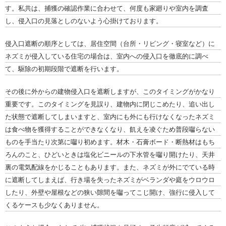
す。私共は、捕獲の確認作業に合わせて、何度も家廻りや室内を調査
し、侵入口の見落としのないよう心掛けております。
侵入口遮断の順序としては、居住空間（台所・リビング・寝室など）に
ネズミが侵入している住宅の場合は、室内への侵入口を徹底的に調べ
て、駆除の初期段階で遮断を行います。
その後に外からの建物侵入口を遮断しますが、このタイミングがかなり
重要です。このタイミングを見誤り、建物内に閉じこめたり、追い出し
た状態で遮断してしまいますと、室内にも外にも行けなくなったネズミ
は食べ物を獲得することができなくなり、飢えを凌ぐため普段囓らない
ものを手当たり次第に囓り初めます。材木・石膏ボード・断熱材はもち
ろんのこと、ひどいときは塩化ビニールの下水管を囓り開けたり、天井
裏の電気配線をかじることもあります。また、ネズミが外にでている時
に遮断してしまえば、行き場を失ったネズミがベランダや庭をウロウロ
したり、外壁や屋根などの狭い隙間を囓ってこじ開け、強行に侵入して
くるケースも少なくありません。