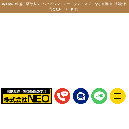
各動物の生態、駆除方法 | ハクビシン・アライグマ・ネズミなど害獣/害虫駆除 株
式会社NEO（ネオ）