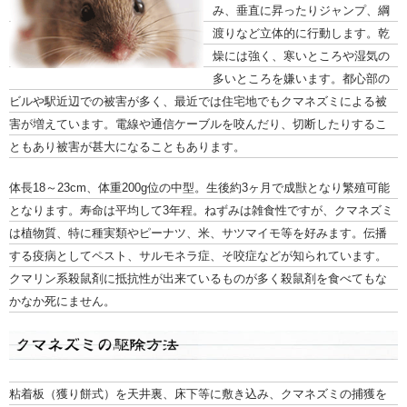
み、垂直に昇ったりジャンプ、綱
渡りなど立体的に行動します。乾
燥には強く、寒いところや湿気の
多いところを嫌います。都心部の
ビルや駅近辺での被害が多く、最近では住宅地でもクマネズミによる被
害が増えています。電線や通信ケーブルを咬んだり、切断したりするこ
ともあり被害が甚大になることもあります。
体長18～23cm、体重200g位の中型。生後約3ヶ月で成獣となり繁殖可能
となります。寿命は平均して3年程。ねずみは雑食性ですが、クマネズミ
は植物質、特に種実類やピーナツ、米、サツマイモ等を好みます。伝播
する疫病としてペスト、サルモネラ症、そ咬症などが知られています。
クマリン系殺鼠剤に抵抗性が出来ているものが多く殺鼠剤を食べてもな
かなか死にません。
粘着板（獲り餅式）を天井裏、床下等に敷き込み、クマネズミの捕獲を