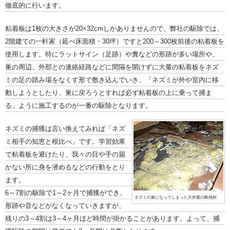
徹底的に行います。
粘着板は1枚の大きさが20×32cmしかありませんので、弊社の駆除では、
2階建ての一軒家（延べ床面積・30坪）ですと200～300枚前後の粘着板を
使用します。特にラットサイン（足跡）や糞などの形跡が多い場所や、
巣の周辺、外部との連絡経路などに間隔を開けずに大量の粘着板をネズ
ミの足の踏み場をなくす形で敷き込んでいき、「ネズミが外や室内に移
動しようとしたり、巣に戻ろうとすれば必ず粘着板の上に乗って捕ま
る」ように施工するのが一番の駆除となります。
ネズミの捕獲は言い換えてみれば「ネズ
ミ相手の知恵と根比べ」です。学習効果
で粘着板を避けたり、我々の目や手の届
かない所に身を潜めるなどの行動をとり
ます。
6～7割の駆除で1～2ヶ月で捕獲ができ、
ネズミの巣になってしまった天井裏の断熱材
形跡や音などがなくなっていきますが、
残りの3～4割は3～4ヶ月ほど時間が掛かることがあります。よって、捕