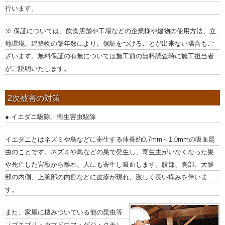
行います。
※ 保証については、飲食店舗や工場などの企業様や建物の使用方法、立
地環境、建築物の築年数により、保証をつけることが出来ない場合もご
ざいます。無料保証の有無については施工前の無料調査時に施工担当者
がご説明いたします。
2次被害の対策
● イエダニ駆除、衛生害虫駆除
イエダニとはネズミや鳥などに寄生する体長約0.7mm～1.0mmの吸血昆
虫のことです。ネズミや鳥などの巣で発生し、寄生主がいなくなった巣
や死亡した害獣から離れ、人にも寄生し吸血します。腹部、胸部、大腿
部の内側、上腕部の内側などに皮疹が現れ、激しく長い痒みを伴いま
す。
また、家屋に棲みついている他の昆虫等
（ゴキブリ・カマドウマ・ゲジ・クモ）