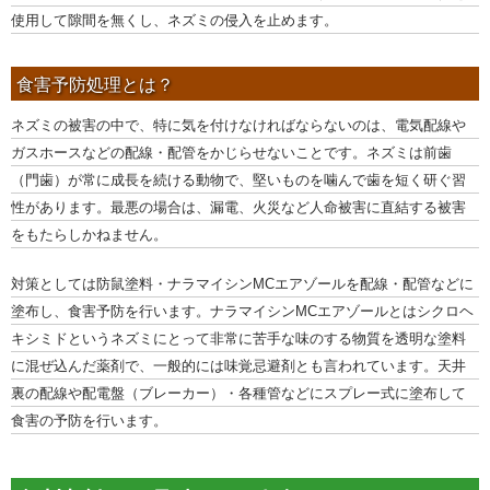
使用して隙間を無くし、ネズミの侵入を止めます。
食害予防処理とは？
ネズミの被害の中で、特に気を付けなければならないのは、電気配線や
ガスホースなどの配線・配管をかじらせないことです。ネズミは前歯
（門歯）が常に成長を続ける動物で、堅いものを噛んで歯を短く研ぐ習
性があります。最悪の場合は、漏電、火災など人命被害に直結する被害
をもたらしかねません。
対策としては防鼠塗料・ナラマイシンMCエアゾールを配線・配管などに
塗布し、食害予防を行います。ナラマイシンMCエアゾールとはシクロヘ
キシミドというネズミにとって非常に苦手な味のする物質を透明な塗料
に混ぜ込んだ薬剤で、一般的には味覚忌避剤とも言われています。天井
裏の配線や配電盤（ブレーカー）・各種管などにスプレー式に塗布して
食害の予防を行います。