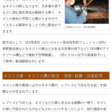
もネズミの餌となります。天井裏や床下
などに潜む衛生害虫を駆除する事で、ネ
ズミの発生の予防にも繋がりますので、
イエダニを駆除することで共に殺虫がで
天井裏のイエダニ・衛生害虫駆除
きます。
除方法として、ULV乳剤S（ピレスロイド系水性乳剤フェノトリン10%）
希釈殺虫液などをネズミの巣などがある天井裏や床下などにULV機やアク
チゾール機などで微粒子空間噴霧し、（20ミクロン以下の薬液粒子にし
て散布）殺虫駆除を行います。
ネズミの巣・ネズミの糞の除去・清掃 / 殺菌・消臭処理
ネズミの巣や糞尿にはサルモネラ菌や、レプトスピラ症を引き起こす細
菌などが含まれています。
レプトスピラ症とは、ネズミなどの尿に含まれる細菌の一種で、ネズミ
の尿に汚染されたものなどをさわったりすることにより、経口感染や皮