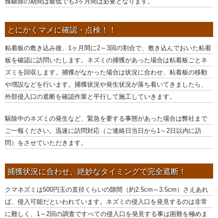
獲駆除の期間は最低でも3ヶ月間は必要となります。
とにかくマメに確認・点検！！
粘着板の敷き込み後、1ヶ月間に2～3回の割合で、敷き込んでおいた粘着
板を確認に訪問いたします。ネズミの捕獲があった場合は粘着板ごとネ
ズミを回収します。捕獲がなかった場合は状況に合わせ、粘着板の移動
や増設などを行います。捕獲状況や発生状況が落ち着いてきましたら、
外部侵入口の遮断を確認作業と平行して施工していきます。
駆除中のネズミの発生など、緊急を要する事態があった場合は弊社まで
ご一報ください。迅速に訪問対応（ご連絡日当日から1～2日以内に訪
問）をさせていただきます。
捕獲状況に合わせ、絶妙なタイミングで完全遮断！
クマネズミは500円玉の直径くらいの隙間（約2.5cm～3.5cm）さえあれ
ば、侵入可能だといわれています。ネズミの侵入口を発見するのは非常
に難しく、1～2回の調査ですべての侵入口を発見する事は困難を極めま