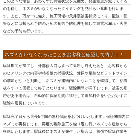
このような場合、あわてずに捕獲状況を見極め、発生頻度が減ってくる
のを待ち、ネズミがいなくなったタイミングを見計らい遮断を行いま
す。また、万が一に備え、施工現場の天井裏被害状況により、配線・配
管などには齧られ予防のための食害予防処理を施して漏電水漏れ・火災
などの予防も行います。
ネズミがいなくなったことをお客様と確認して終了！！
駆除期間が満了し、外部侵入口もすべて遮断し終えたあと、お客様から
のヒアリングの内容や粘着板の捕獲状況、糞尿や足跡などラットサイン
の増加がないと判断し、ネズミが建物内にいないことを確認して、粘着
板をすべて回収して終了となります。駆除期間が満了しても、被害の形
跡がある場合は、自動的に保証期間に移行して追加料金をいただかずに
駆除を延長していきます。
駆除完了日から最長5年間の無料保証をおつけいたします。保証期間内に
ネズミが再発しても、再度の駆除施工を繰り返し行いネズミを建物から
根絶いたします。駆除後にネズミが発生した場合は、無償で駆除作業を