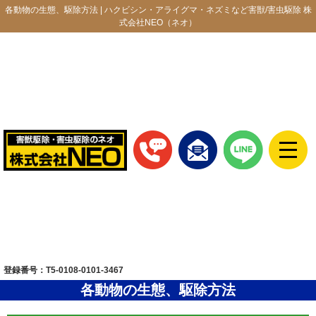
各動物の生態、駆除方法 | ハクビシン・アライグマ・ネズミなど害獣/害虫駆除 株
式会社NEO（ネオ）
登録番号：T5-0108-0101-3467
各動物の生態、駆除方法