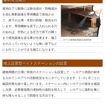
発泡白アリ駆除には殺虫成分・防蟻成分
を含む希釈薬液を専用機器で発泡させ
て、床下の土壌・木部の防蟻・殺虫を行
います。専用機材を床下に入れられる穴
があれば、空気による圧力で床下の隅々
まで発泡薬液を送る事が出来ます。施工
シロアリの慕情処理薬剤の処理作業
士の入っていけないような狭い床下など
にも行うことができる施工になります。
地上設置型ベイトステーションの設置
建物周囲の土壌に筒状のステーションを設置して、シロアリ誘因の材木
を入れてシロアリの活動状況をモニターしていきます。1～2ヶ月ごとに
確認作業を繰り返し行います。ステーション内にシロアリの発生を確認
し次第、必要最低限の遅効性の薬剤を投入して、シロアリに薬剤を巣に
持ち帰らせることで防除する方法です。