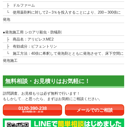
├ ドルファーム
└ 使用薬剤料に対して2～3％を投入することにより、200～300倍に
発泡
●発泡施工用 シロアリ殺虫・防蟻剤
├ 商品名：アリピレスME2
├ 有効成分：ビフェントリン
└ 施工方法：40倍に希釈して発泡剤とともに発泡させて、床下空間に
発泡施工
無料相談・お見積りはお気軽に！
訪問調査、お見積もりは必ず無料で行います！
もしかして…と思ったら、まずはお気軽にご相談ください。
0120-390-238
メールでのご相談
受付時間8:00～20:00