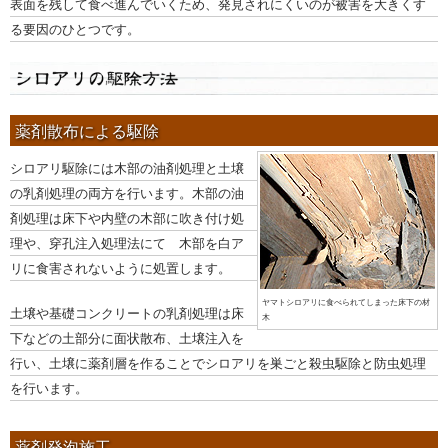
表面を残して食べ進んでいくため、発見されにくいのが被害を大きくす
る要因のひとつです。
薬剤散布による駆除
シロアリ駆除には木部の油剤処理と土壌
の乳剤処理の両方を行います。木部の油
剤処理は床下や内壁の木部に吹き付け処
理や、穿孔注入処理法にて 木部を白ア
リに食害されないように処置します。
ヤマトシロアリに食べられてしまった床下の材
土壌や基礎コンクリートの乳剤処理は床
木
下などの土部分に面状散布、土壌注入を
行い、土壌に薬剤層を作ることでシロアリを巣ごと殺虫駆除と防虫処理
を行います。
薬剤発泡施工