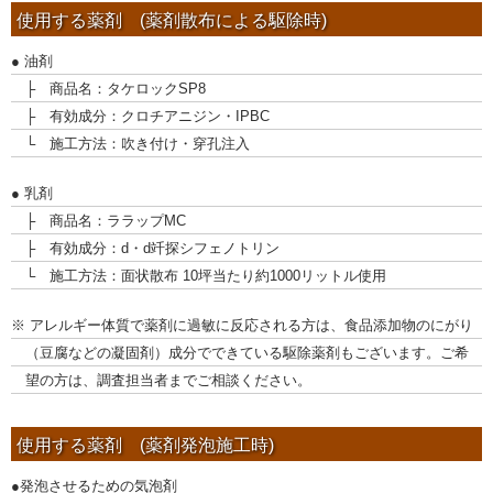
使用する薬剤 (薬剤散布による駆除時)
● 油剤
├ 商品名：タケロックSP8
├ 有効成分：クロチアニジン・IPBC
└ 施工方法：吹き付け・穿孔注入
● 乳剤
├ 商品名：ララップMC
├ 有効成分：d・d竏探シフェノトリン
└ 施工方法：面状散布 10坪当たり約1000リットル使用
※ アレルギー体質で薬剤に過敏に反応される方は、食品添加物のにがり
（豆腐などの凝固剤）成分でできている駆除薬剤もございます。ご希
望の方は、調査担当者までご相談ください。
使用する薬剤 (薬剤発泡施工時)
●発泡させるための気泡剤