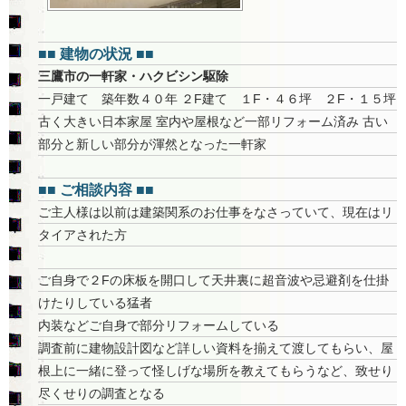
■■ 建物の状況 ■■
三鷹市の一軒家・ハクビシン駆除
一戸建て 築年数４０年 ２F建て １F・４６坪 ２F・１５坪
古く大きい日本家屋 室内や屋根など一部リフォーム済み 古い
部分と新しい部分が渾然となった一軒家
■■ ご相談内容 ■■
ご主人様は以前は建築関系のお仕事をなさっていて、現在はリ
タイアされた方
ご自身で２Fの床板を開口して天井裏に超音波や忌避剤を仕掛
けたりしている猛者
内装などご自身で部分リフォームしている
調査前に建物設計図など詳しい資料を揃えて渡してもらい、屋
根上に一緒に登って怪しげな場所を教えてもらうなど、致せり
尽くせりの調査となる