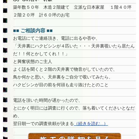
築年数５０年 木造２階建て 立派な日本家屋 １階４０坪
２階２０坪 計６０坪のお宅
■■ ご相談内容 ■■
お電話にてご連絡頂き、電話に出るや否や、
「天井裏にハクビシンが４匹いた・・・天井裏覗いたら居たん
だ！！何とかしてくれ！！」
と興奮状態のご主人
よく話を聞くと２階の天井裏で物音がしていたので、
鳥か何かと思い、天井裏をご自分で覗いてみたら、
ハクビシンが目の前を何頭も走り抜けたとのこと
電話を頂いた時間が遅かったので、
とにかく明日には調査に行くので、落ち着いてくださいとなだ
め、
翌日朝一での調査依頼が決まる
（続きを読む...）