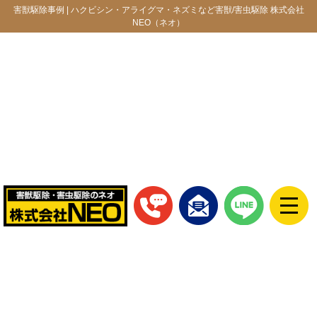
害獣駆除事例 | ハクビシン・アライグマ・ネズミなど害獣/害虫駆除 株式会社
NEO（ネオ）